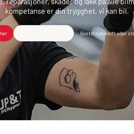
e, reparasjoner, skader og lakk på alle bi
kompetanse er din trygghet, vi kan bil.
 her
Eller ring 37 25 29 30
Bestill ruteskift eller s