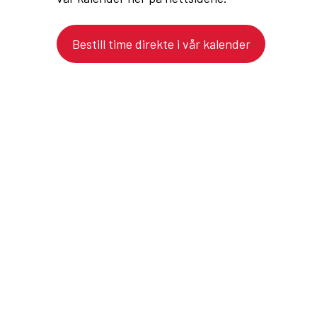
august og husk du kan alltid bestille time direkte
vår kalender her på nettsidene.
Bestill time direkte i vår kalender