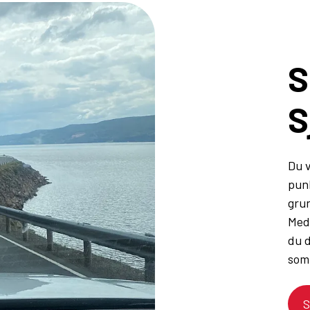
S
S
Du v
punk
grun
Med 
du d
som