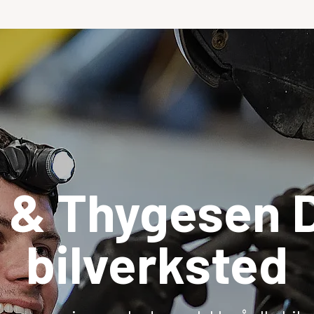
 & Thygesen D
bilverksted