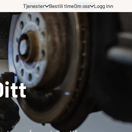
Tjenester
Bestill time
Om oss
Logg inn
itt