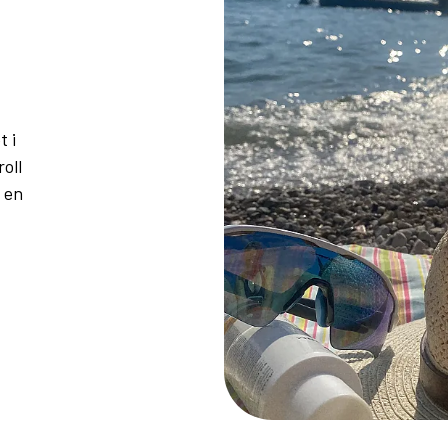
t i
oll
 en