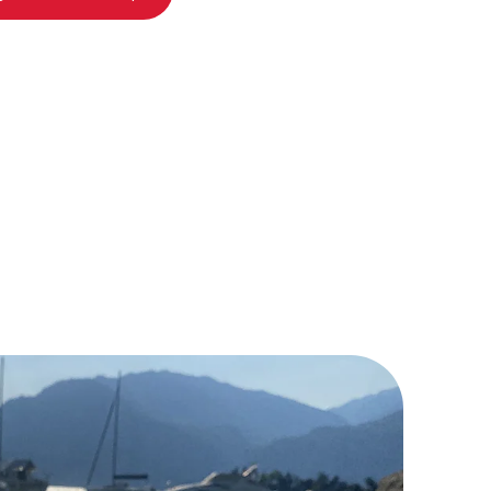
jekk våre ferietips