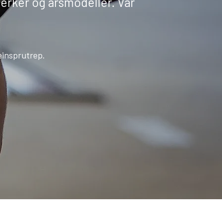
lmerker og årsmodeller. Vår
teinsprutrep.