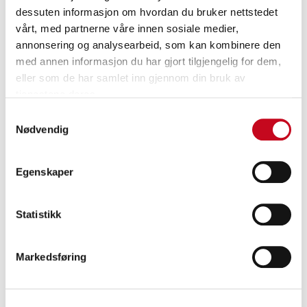
dessuten informasjon om hvordan du bruker nettstedet
vårt, med partnerne våre innen sosiale medier,
annonsering og analysearbeid, som kan kombinere den
med annen informasjon du har gjort tilgjengelig for dem,
eller som de har samlet inn gjennom din bruk av
tjenestene deres.
Samtykkevalg
Nødvendig
Egenskaper
Christian
Statistikk
Leder for Kar og lakkavdeling
Markedsføring
99213433
christian@jpauto.no