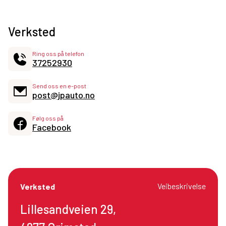
Verksted
Ring oss på telefon
37252930
Send oss en e-post
post@jpauto.no
Følg oss på
Facebook
Veibeskrivelse
Verksted
Lillesandveien 29,