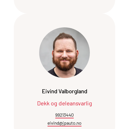
Eivind Valborgland
Dekk og deleansvarlig
99213440
eivind@jpauto.no