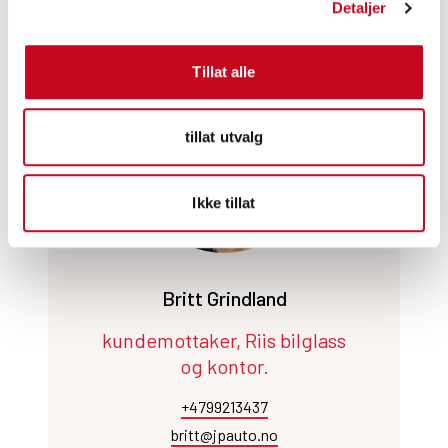
Detaljer
Tillat alle
tillat utvalg
Ikke tillat
Britt Grindland
kundemottaker, Riis bilglass
og kontor.
+4799213437
britt@jpauto.no