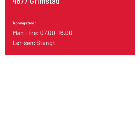
4877 Grimstad
Åpningstider
Man - fre: 07.00-16.00
Lør-søn: Stengt
Veibeskrivelse
Dekkhotell
Industriveien 16,
4879 Grimstad
Åpningstider
Etter avtale utenom sesong